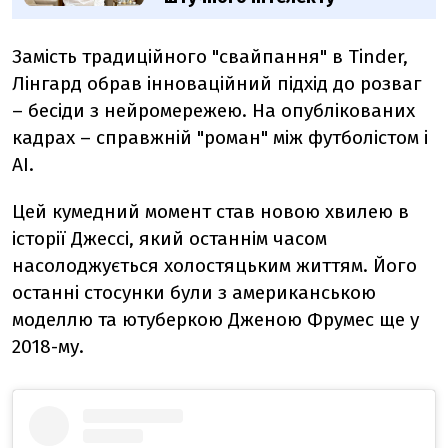
Замість традиційного "свайпання" в Tinder,
Лінгард обрав інноваційний підхід до розваг
–
бесіди з нейромережею. На опублікованих
кадрах
–
справжній "роман" між футболістом і
AI.
Цей кумедний момент став новою хвилею в
історії Джессі, який останнім часом
насолоджується холостяцьким життям. Його
останні стосунки були з американською
моделлю та ютуберкою Дженою Фрумес ще у
2018-му.