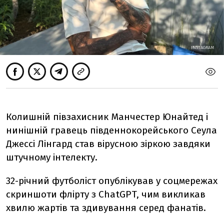
INSTAGRAM
Колишній півзахисник Манчестер Юнайтед і
нинішній гравець південнокорейського Сеула
Джессі Лінгард став вірусною зіркою завдяки
штучному інтелекту.
32-річний футболіст опублікував у соцмережах
скриншоти флірту з ChatGPT, чим викликав
хвилю жартів та здивування серед фанатів.