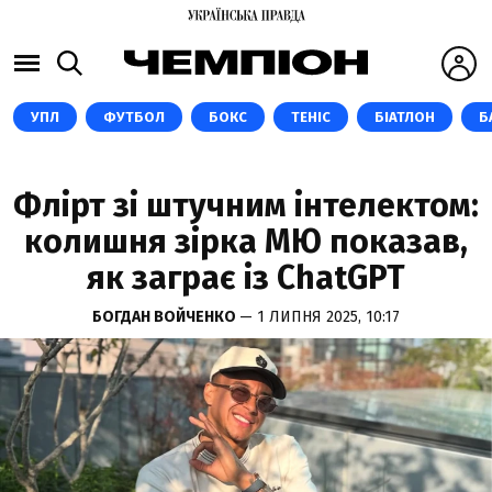
УПЛ
ФУТБОЛ
БОКС
ТЕНІС
БІАТЛОН
Б
Флірт зі штучним інтелектом:
колишня зірка МЮ показав,
як заграє із ChatGPT
БОГДАН ВОЙЧЕНКО
— 1 ЛИПНЯ 2025, 10:17
INSTAGRAM