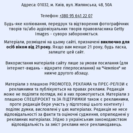
Адреса: 01032, м. Київ, вул. Жилянська, 48, 50А
Телефон:
+380 95 641 22 07
Будь-яке копіювання, передрук та відтворення фотографічних
творів та/або аудіовізуальних творів правовласника Getty
Images - суворо забороняється.
Матеріали, розміщені на цьому сайті, призначені
виключно для
осіб віком від 21 року.
Якщо вам менше 21 року, будь ласка,
залиште цей сайт.
Використання матеріалів сайту лише за умови посилання (для
інтернет-видань - відкрите гіперпосилання) на "Чемпіон" не
нижче другого абзацу.
Матеріали з плашкою PROMOTED, РЕКЛАМА та ПРЕС-РЕЛІЗИ є
рекламними та публікуються на правах реклами. Редакція
може не поділяти погляди, які в них промотуються. Матеріали з
плашкою СПЕЦПРОЄКТ та ЗА ПІДТРИМКИ також є рекламними,
проте редакція бере участь у підготовці цього контенту і
поділяє думки, висловлені у цих матеріалах. Редакція не несе
відповідальності за факти та оціночні судження, оприлюднені у
рекламних матеріалах. Згідно з українським законодавством
відповідальність за зміст реклами несе рекламодавець.