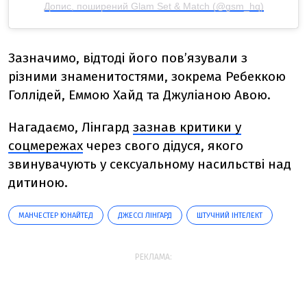
Допис, поширений Glam Set & Match (@gsm_hq)
Зазначимо, відтоді його пов’язували з
різними знаменитостями, зокрема Ребеккою
Голлідей, Еммою Хайд та Джуліаною Авою.
Нагадаємо, Лінгард
зазнав критики у
соцмережах
через свого дідуся, якого
звинувачують у сексуальному насильстві над
дитиною.
МАНЧЕСТЕР ЮНАЙТЕД
ДЖЕССІ ЛІНГАРД
ШТУЧНИЙ ІНТЕЛЕКТ
РЕКЛАМА: