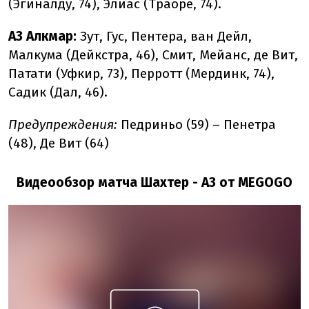
(Эгиналду, 74), Элиас (Траоре, 74).
АЗ Алкмар:
Зут, Гус, Пентера, ван Дейл,
Малкума (Дейкстра, 46), Смит, Мейанс, де Вит,
Патати (Уфкир, 73), Перротт (Мердинк, 74),
Садик (Дал, 46).
Предупреждения:
Педриньо (59) – Пенетра
(48), Де Вит (64)
Видеообзор матча Шахтер - АЗ от MEGOGO