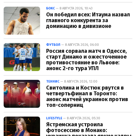
БОКС
— 8 АВГУСТА 2026, 10:43
Он победил всех: Итаума назвал
главного конкурента за
доминацию в дивизионе
ФУТБОЛ
— 8 АВГУСТА 2026, 06:00
Россия сорвала матч в Одессе,
старт Динамо и ожесточенное
противостояние во Львове:
анонс 2-го тура УПЛ
ТЕННИС
— 8 АВГУСТА 2026, 12:00
Свитолина и Костюк рвутся в
четвертьфинал в Торонто:
анонс матчей украинок против
топ-соперниц
LIFESTYLE
— 8 АВГУСТА 2026, 05:30
Ястремская устроила
фотосессию в Монако:
украинка показала яркие кадры