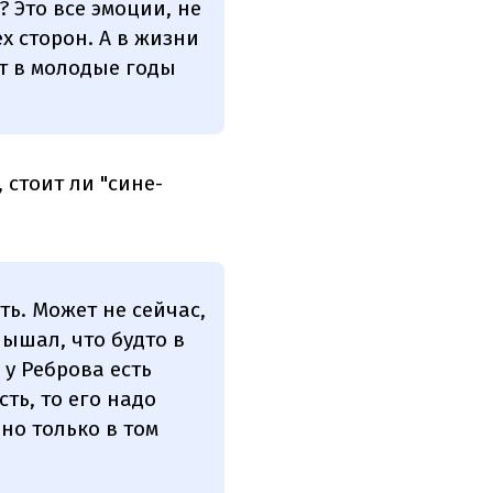
 Это все эмоции, не
ех сторон. А в жизни
от в молодые годы
 стоит ли "сине-
ть. Может не сейчас,
лышал, что будто в
у Реброва есть
ть, то его надо
но только в том