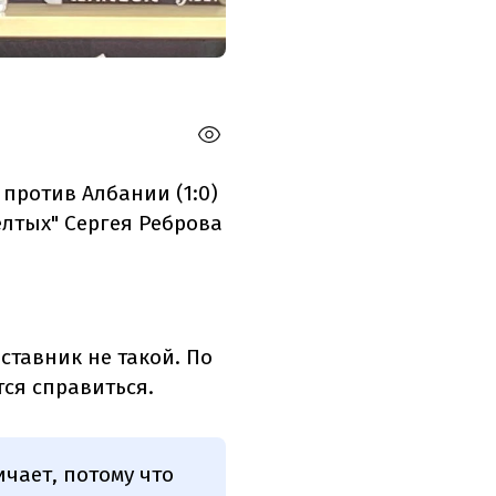
против Албании (1:0)
лтых" Сергея Реброва
тавник не такой. По
тся справиться.
чает, потому что