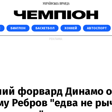
С
БИАТЛОН
БАСКЕТБОЛ
ХОККЕЙ
АВТОСПОРТ
РЕКЛАМА:
ий форвард Динамо о
му Ребров "едва не ры