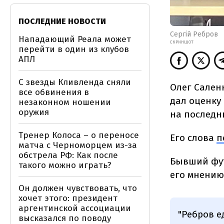
ПОСЛЕДНИЕ НОВОСТИ
Сергій Ребров
Нападающий Реала может
СКРИНШОТ
перейти в один из клубов
АПЛ
С звезды Кливленда сняли
Олег Сален
все обвинения в
дал оценку
незаконном ношении
оружия
на последн
Тренер Колоса – о переносе
Его слова
п
матча с Черноморцем из-за
обстрела РФ: Как после
Бывший фут
такого можно играть?
его мнению,
Он должен чувствовать, что
хочет этого: президент
аргентинской ассоциации
"Ребров е
высказался по поводу