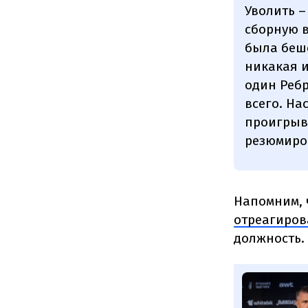
Уволить –
сборную в
была беше
никакая и
один Ребр
всего. На
проигрыва
резюмиро
Напомним, 
отреагиров
должность.