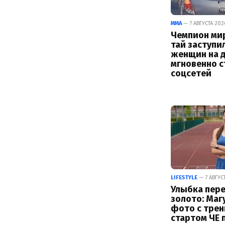
ММА
— 7 АВГУСТА 2026
Чемпион мир
тай заступи
женщин на д
мгновенно с
соцсетей
LIFESTYLE
— 7 АВГУСТ
Улыбка пере
золото: Маг
фото с тре
стартом ЧЕ 