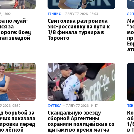
, 15:02
ТЕННИС
— 7 АВГУСТА 2026, 06:03
ЛЕГ
а по муай-
Свитолина разгромила
Ма
лся за
экс-россиянку на пути к
"з
ороге: боец
1/8 финала турнира в
мо
тал звездой
Торонто
пр
Ев
ат
А 2026, 05:30
ФУТБОЛ
— 7 АВГУСТА 2026, 14:17
ТЕН
д борьбой за
Скандальную звезду
Ко
учих показала
сборной Аргентины
об
нировки перед
охраняли полицейские со
1/
по лёгкой
щитами во время матча
в 