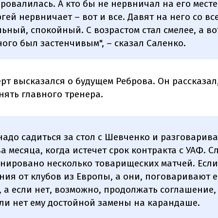
ровалилась. А кто бы не нервничал на его месте?
ргей нервничает – вот и все. Давят на него со вс
ьный, спокойный. С возрастом стал смелее, а в
ого был застенчивым", – сказал Саленко.
рт высказался о будущем Реброва. Он рассказал,
нять главного тренера.
надо садиться за стол с Шевченко и разговарива
ва месяца, когда истечет срок контракта с УАФ. С
нировано несколько товарищеских матчей. Если 
ия от клубов из Европы, а они, поговаривают ес
, а если нет, возможно, продолжать соглашение, 
сли нет ему достойной замены на карандаше.