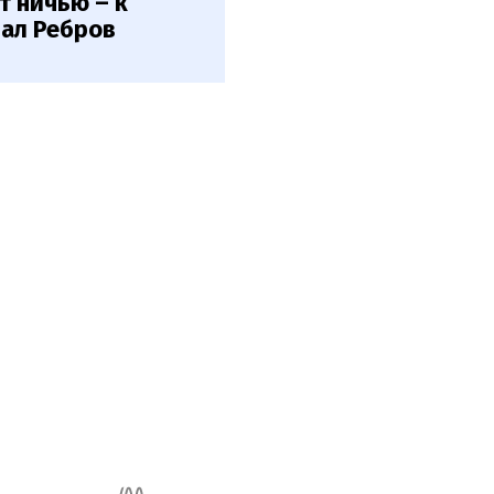
т ничью – к
дал Ребров