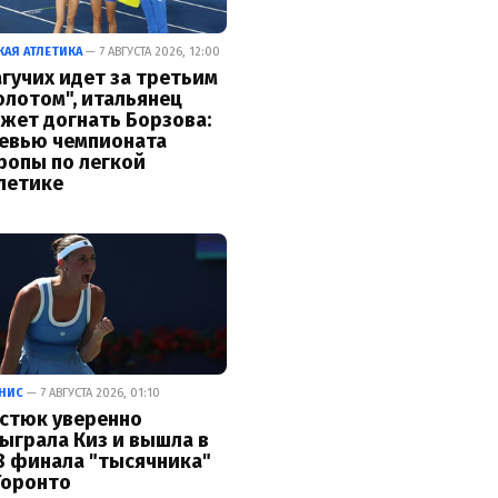
КАЯ АТЛЕТИКА
— 7 АВГУСТА 2026, 12:00
гучих идет за третьим
олотом", итальянец
жет догнать Борзова:
евью чемпионата
ропы по легкой
летике
НИС
— 7 АВГУСТА 2026, 01:10
стюк уверенно
ыграла Киз и вышла в
8 финала "тысячника"
Торонто