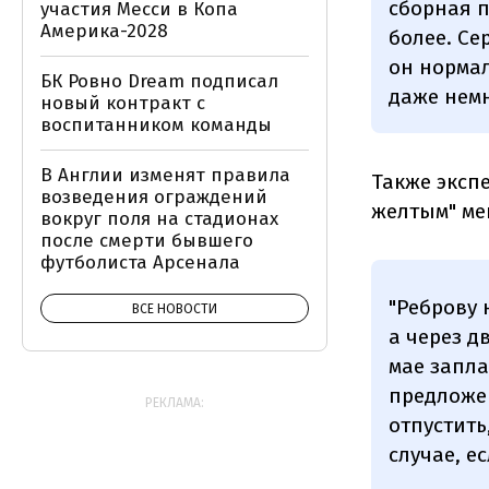
сборная п
участия Месси в Копа
Америка-2028
более. Се
он нормал
БК Ровно Dream подписал
даже немн
новый контракт с
воспитанником команды
В Англии изменят правила
Также экспе
возведения ограждений
желтым" ме
вокруг поля на стадионах
после смерти бывшего
футболиста Арсенала
"Реброву 
ВСЕ НОВОСТИ
а через д
мае запла
предложен
РЕКЛАМА:
отпустить
случае, е