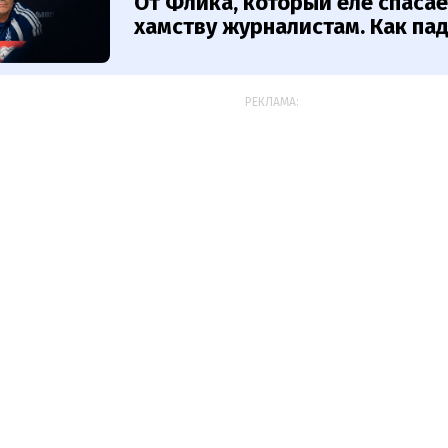
От Флика, который еле спасае
хамству журналистам. Как па
РЕКЛАМА: