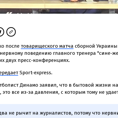
ко после
товарищеского матча
сборной Украины 
 нервному поведению главного тренера "сине-же
их двух пресс-конференциях.
ередает
Sport-express.
болист Динамо заявил, что в бытовой жизни нас
 это все из-за давления, с которым тому не удае
два не рычит на журналистов, потому что нервни