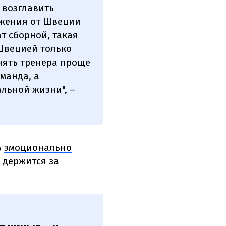
т возглавить
ажения от Швеции
т сборной, такая
 Швецией только
инять тренера проще
оманда, а
альной жизни", –
ь
эмоционально
е держится за