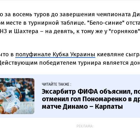
то за восемь туров до завершения чемпионата Д
м месте в турнирной таблице. "Бело-синие" отст
ЛНЗ и Шахтера – на девять, к тому же у "горняков"
что в
полуфинале Кубка Украины
киевляне сыгр
Действующим победителем турнира является до
ЧИТАЙТЕ ТАКЖЕ :
Эксарбитр ФИФА объяснил, п
отменил гол Пономаренко в 
матче Динамо – Карпаты
РЕКЛАМА: