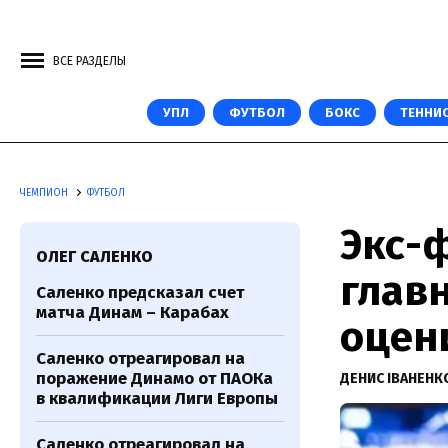
ВСЕ РАЗДЕЛЫ
УПЛ
ФУТБОЛ
БОКС
ТЕННИ
ЧЕМПИОН
ФУТБОЛ
Экс-
ОЛЕГ САЛЕНКО
главн
Саленко предсказал счет
матча Динам – Карабах
оцен
Саленко отреагировал на
поражение Динамо от ПАОКа
ДЕНИС ІВАНЕН
в квалификации Лиги Европы
Саленко отреагировал на