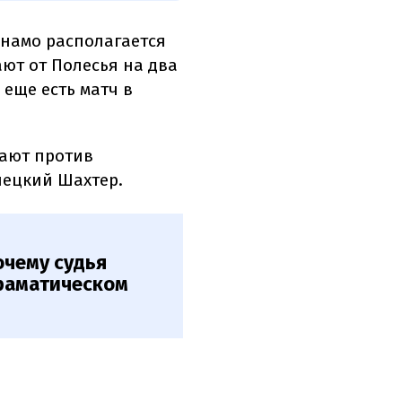
инамо располагается
ают от Полесья на два
 еще есть матч в
ают против
нецкий Шахтер.
очему судья
драматическом