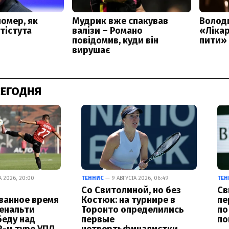
СЕГОДНЯ
А 2026, 20:00
ТЕННИС
— 9 АВГУСТА 2026, 06:49
ТЕН
Со Свитолиной, но без
Св
ванное время
Костюк: на турнире в
пе
енальти
Торонто определились
по
беду над
первые
по
2-м туре УПЛ
четвертьфиналистки