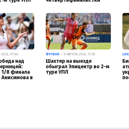
 2026, 07:00
ФУТБОЛ
— 9 АВГУСТА 2026, 17:28
LIF
обеда над
Шахтер на выезде
Би
ерницей:
обыграл Эпицентр во 2-м
ат
 1/8 финала
туре УПЛ
ук
 Анисимова в
по