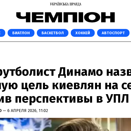
С
БИАТЛОН
БАСКЕТБОЛ
ХОККЕЙ
АВТОСПОРТ
футболист Динамо наз
ую цель киевлян на с
ив перспективы в УПЛ
КО
— 6 АПРЕЛЯ 2026, 11:02