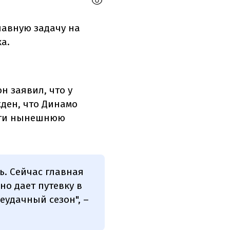
лавную задачу на
а.
он заявил, что у
жден, что Динамо
асти нынешнюю
ь. Сейчас главная
но дает путевку в
неудачный сезон", –