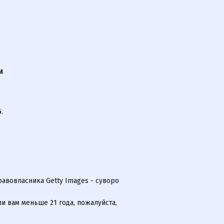
И
6
.
равовласника Getty Images - суворо
и вам меньше 21 года, пожалуйста,