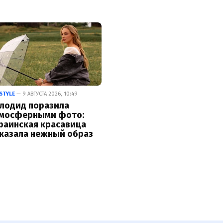
ESTYLE
— 9 АВГУСТА 2026, 10:49
лодид поразила
мосферными фото:
раинская красавица
казала нежный образ