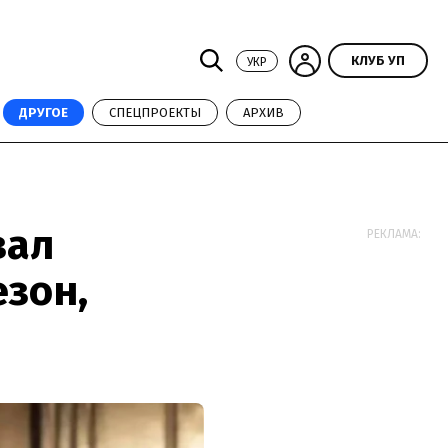
КЛУБ УП
УКР
ДРУГОЕ
СПЕЦПРОЕКТЫ
АРХИВ
вал
РЕКЛАМА:
езон,