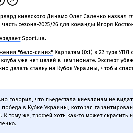
вард киевского Динамо Олег Саленко назвал г
 часть сезона-2025/26 для команды Игоря Костюк
ередает
Sport.ua.
жения "бело-синих"
Карпатам (0:1) в 22 туре УПЛ 
 клуба уже нет целей в чемпионате. Эксперт убе
жно делать ставку на Кубок Украины, чтобы сп
вно говорил, что пьедестала киевлянам не видат
о победа в Кубке Украины, которая гарантирован
. К тому же, трофей хоть как-то может скрасить 
ленко.