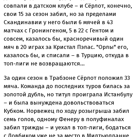
совпали в датском клубе – и Сёрлот, конечно,
свои 15 за сезон забил, но за пределами
Скандинавии у него были 6 мячей в 43
матчах с Гронингеном, 5 в 22 с Гентом и
совсем, казалось бы, красноречивый один
мяч в 20 играх за Кристал Пэлас. "Орлы" его,
казалось бы, и списали – в Турцию, откуда в
топ-лиги не возвращаются...
За один сезон в Трабзоне Сёрлот положил 33
мяча. Команда до последних туров билась за
золотой дубль, но титул проиграла Истанбулу
– и была вынуждена довольствоваться
Кубком. Норвежец по ходу розыгрыша забил
семь голов, одному Фенеру в полуфиналах
забил трижды – и уехал в топ-лиги, бодаться
с Довбиком уже не за место в Мидтьюлланне,