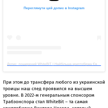
Переглянути цей допис в Instagram
Допис, поширений WhiteBIT | Найбільша криптобіржа Європи (@whitebit_ua)
При этом до трансфера любого из украинской
троицы наш след проявился на высшем
уровне. В 2022-м генеральным спонсором
Трабзонспора стал WhiteBit – та самая