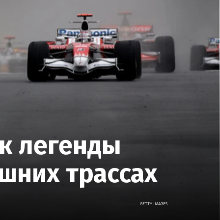
ак легенды
шних трассах
GETTY IMAGES