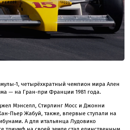
мулы-1, четырёхкратный чемпион мира Ален
ма — на Гран-при Франции 1981 года.
джел Мэнселл, Стирлинг Мосс и Джонни
Жан-Пьер Жабуй, также, впервые ступали на
бунами. А для итальянца Лудовико
се триумф на своей земле стал единственным