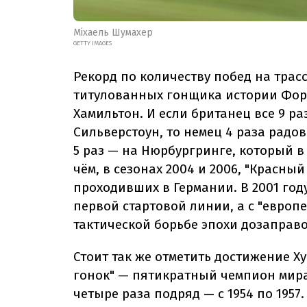
Міхаель Шумахер
GETTY IMAGES
Рекорд по количеству побед на трасс
титулованных гонщика истории Фор
Хамильтон. И если британец все 9 ра
Сильверстоун, то немец 4 раза радо
5 раз — на Нюрбургринге, который в
чём, в сезонах 2004 и 2006, "Красн
проходивших в Германии. В 2001 год
первой стартовой линии, а с "европ
тактической борьбе эпохи дозаправо
Стоит так же отметить достижение Х
гонок" — пятикратный чемпион мира
четыре раза подряд — с 1954 по 195