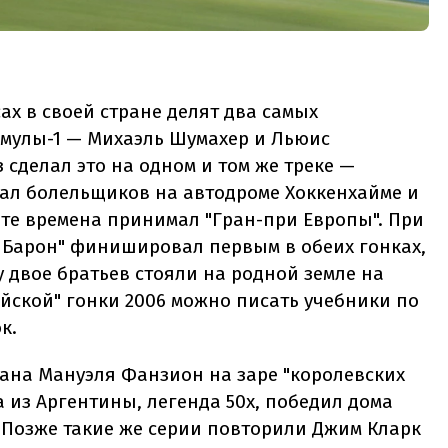
ах в своей стране делят два самых
мулы-1 — Михаэль Шумахер и Льюис
з сделал это на одном и том же треке —
вал болельщиков на автодроме Хоккенхайме и
 те времена принимал "Гран-при Европы". При
ый Барон" финишировал первым в обеих гонках,
у двое братьев стояли на родной земле на
ейской" гонки 2006 можно писать учебники по
к.
уана Мануэля Фанзион на заре "королевских
 из Аргентины, легенда 50х, победил дома
7. Позже такие же серии повторили Джим Кларк