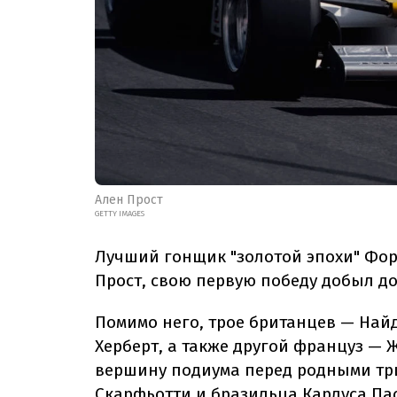
Ален Прост
GETTY IMAGES
Лучший гонщик "золотой эпохи" Фор
Прост, свою первую победу добыл до
Помимо него, трое британцев — Най
Херберт, а также другой француз — 
вершину подиума перед родными три
Скарфьотти и бразильца Карлуса Па