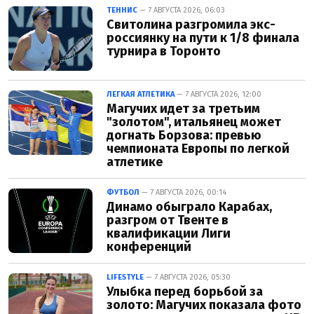
ТЕННИС
— 7 АВГУСТА 2026, 06:03
Свитолина разгромила экс-
россиянку на пути к 1/8 финала
турнира в Торонто
ЛЕГКАЯ АТЛЕТИКА
— 7 АВГУСТА 2026, 12:00
Магучих идет за третьим
"золотом", итальянец может
догнать Борзова: превью
чемпионата Европы по легкой
атлетике
ФУТБОЛ
— 7 АВГУСТА 2026, 00:14
Динамо обыграло Карабах,
разгром от Твенте в
квалификации Лиги
конференций
LIFESTYLE
— 7 АВГУСТА 2026, 05:30
Улыбка перед борьбой за
золото: Магучих показала фото