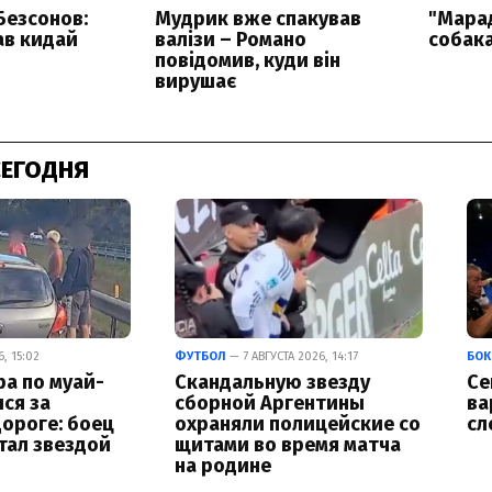
СЕГОДНЯ
, 15:02
ФУТБОЛ
— 7 АВГУСТА 2026, 14:17
БОК
а по муай-
Скандальную звезду
Се
лся за
сборной Аргентины
ва
ороге: боец
охраняли полицейские со
сл
тал звездой
щитами во время матча
на родине