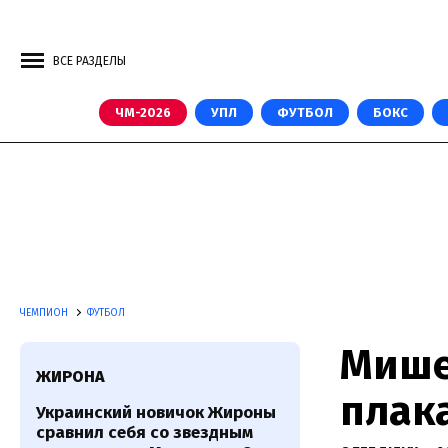
ВСЕ РАЗДЕЛЫ
ЧМ-2026
УПЛ
ФУТБОЛ
БОКС
ЧЕМПИОН
ФУТБОЛ
Мише
ЖИРОНА
плак
Украинский новичок Жироны
сравнил себя со звездным