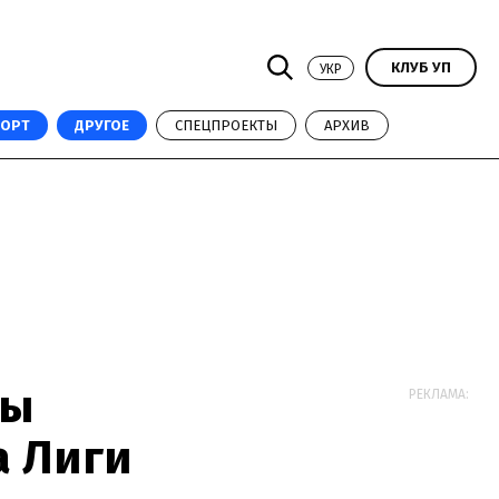
КЛУБ УП
УКР
ПОРТ
ДРУГОЕ
СПЕЦПРОЕКТЫ
АРХИВ
ны
РЕКЛАМА:
а Лиги