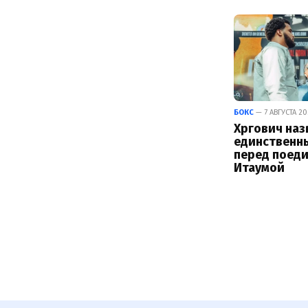
БОКС
— 7 АВГУСТА 20
Хргович наз
единственн
перед поеди
Итаумой