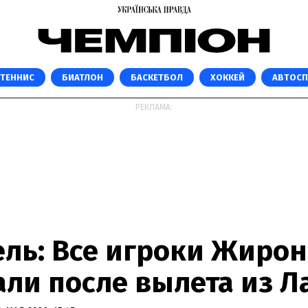
ТЕННИС
БИАТЛОН
БАСКЕТБОЛ
ХОККЕЙ
АВТОС
РЕКЛАМА:
ль: Все игроки Жиро
али после вылета из Л