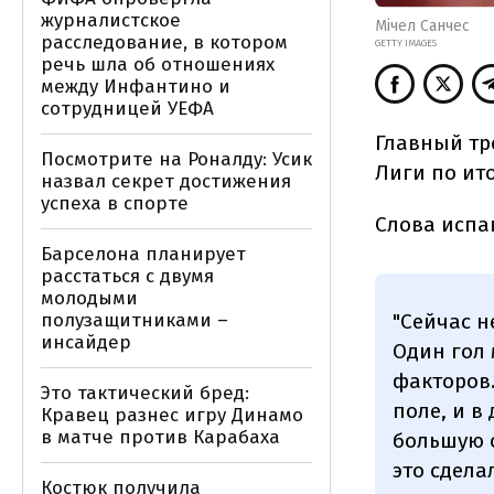
журналистское
Мічел Санчес
расследование, в котором
GETTY IMAGES
речь шла об отношениях
между Инфантино и
сотрудницей УЕФА
Главный тр
Посмотрите на Роналду: Усик
Лиги по ито
назвал секрет достижения
успеха в спорте
Слова испа
Барселона планирует
расстаться с двумя
молодыми
"Сейчас н
полузащитниками –
инсайдер
Один гол 
факторов.
Это тактический бред:
поле, и в
Кравец разнес игру Динамо
в матче против Карабаха
большую о
это сдела
Костюк получила