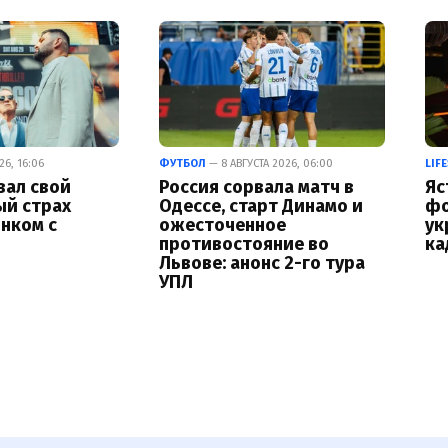
26, 16:06
ФУТБОЛ
— 8 АВГУСТА 2026, 06:00
LIF
вал свой
Россия сорвала матч в
Яс
ый страх
Одессе, старт Динамо и
фо
нком с
ожесточенное
ук
противостояние во
ка
Львове: анонс 2-го тура
УПЛ