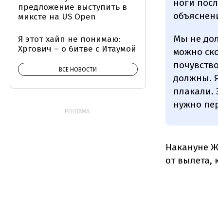
ноги посл
предложение выступить в
объяснени
миксте на US Open
Мы не дол
Я этот хайп не понимаю:
Хргович – о битве с Итаумой
можно ско
почувство
ВСЕ НОВОСТИ
должны. Я
плакали. 
нужно пер
РЕКЛАМА:
Накануне Ж
от вылета,