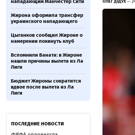
нападающим Манчестер Сити
ОЛЕГ ДІДУХ
— 2
Жирона оформила трансфер
украинского нападающего
Цыганков сообщил Жироне о
намерении покинуть клуб
Вспомнили Ваната: в Жироне
нашли причины вылета из Ла
Лиги
Бюджет Жироны сократится
вдвое после вылета из Ла
Лиги
ПОСЛЕДНИЕ НОВОСТИ
ФИФА опровергла