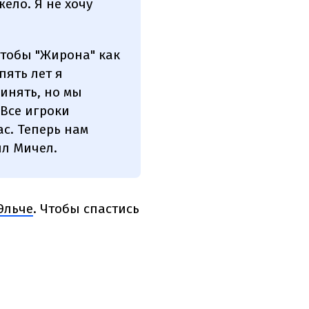
жело. Я не хочу
чтобы "Жирона" как
пять лет я
ринять, но мы
 Все игроки
ас. Теперь нам
ил Мичел.
 Эльче
. Чтобы спастись