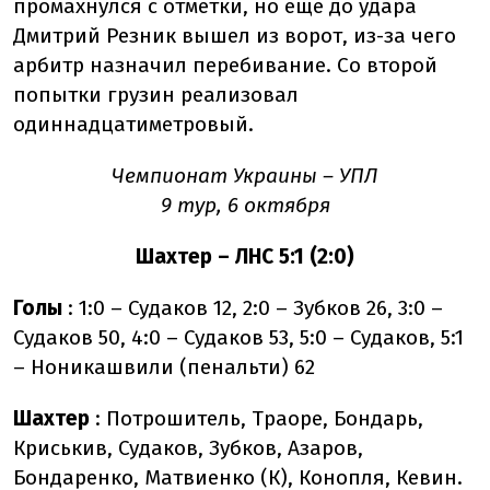
промахнулся с отметки, но еще до удара
Дмитрий Резник вышел из ворот, из-за чего
арбитр назначил перебивание. Со второй
попытки грузин реализовал
одиннадцатиметровый.
Чемпионат Украины
– УПЛ
9 тур, 6 октября
Шахтер
– ЛНС 5:1 (2:0)
Голы
: 1:0
– Судаков 12, 2:0
– Зубков 26, 3:0
–
Судаков 50, 4:0
– Судаков 53, 5:0
–
Судаков, 5:1
– Ноникашвили (пенальти) 62
Шахтер
: Потрошитель, Траоре, Бондарь,
Криськив, Судаков, Зубков, Азаров,
Бондаренко, Матвиенко (К), Конопля, Кевин.