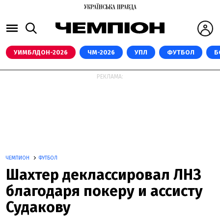
УИМБЛДОН-2026
ЧМ-2026
УПЛ
ФУТБОЛ
Б
РЕКЛАМА:
ЧЕМПИОН
ФУТБОЛ
Шахтер деклассировал ЛНЗ
благодаря покеру и ассисту
Судакову