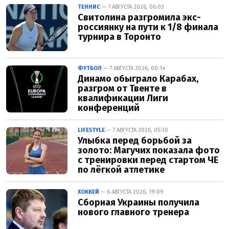
ТЕННИС
— 7 АВГУСТА 2026, 06:03
Свитолина разгромила экс-
россиянку на пути к 1/8 финала
турнира в Торонто
ФУТБОЛ
— 7 АВГУСТА 2026, 00:14
Динамо обыграло Карабах,
разгром от Твенте в
квалификации Лиги
конференций
LIFESTYLE
— 7 АВГУСТА 2026, 05:30
Улыбка перед борьбой за
золото: Магучих показала фото
с тренировки перед стартом ЧЕ
по лёгкой атлетике
ХОККЕЙ
— 6 АВГУСТА 2026, 19:09
Сборная Украины получила
нового главного тренера