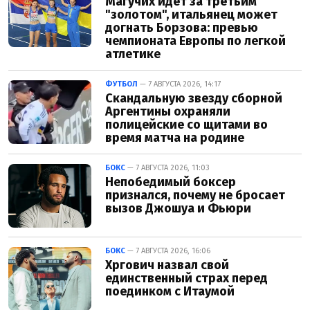
Магучих идет за третьим
"золотом", итальянец может
догнать Борзова: превью
чемпионата Европы по легкой
атлетике
ФУТБОЛ
— 7 АВГУСТА 2026, 14:17
Скандальную звезду сборной
Аргентины охраняли
полицейские со щитами во
время матча на родине
БОКС
— 7 АВГУСТА 2026, 11:03
Непобедимый боксер
признался, почему не бросает
вызов Джошуа и Фьюри
БОКС
— 7 АВГУСТА 2026, 16:06
Хргович назвал свой
единственный страх перед
поединком с Итаумой