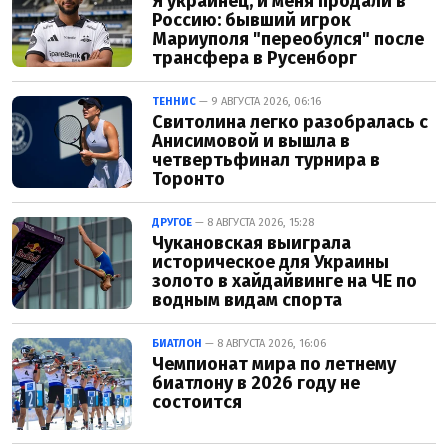
Я украинец, и меня продали в
Россию: бывший игрок
Мариуполя "переобулся" после
трансфера в Русенборг
ТЕННИС
— 9 АВГУСТА 2026, 06:16
Свитолина легко разобралась с
Анисимовой и вышла в
четвертьфинал турнира в
Торонто
ДРУГОЕ
— 8 АВГУСТА 2026, 15:28
Чукановская выиграла
историческое для Украины
золото в хайдайвинге на ЧЕ по
водным видам спорта
БИАТЛОН
— 8 АВГУСТА 2026, 16:06
Чемпионат мира по летнему
биатлону в 2026 году не
состоится