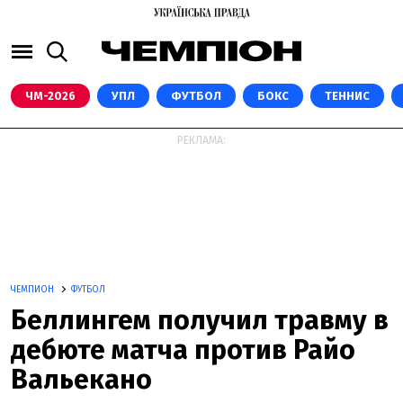
ЧМ-2026
УПЛ
ФУТБОЛ
БОКС
ТЕННИС
РЕКЛАМА:
ЧЕМПИОН
ФУТБОЛ
Беллингем получил травму в
дебюте матча против Райо
Вальекано