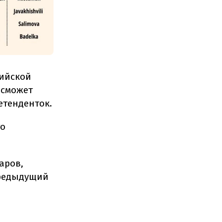
рийской
 сможет
етенденток.
то
аров,
предыдущий