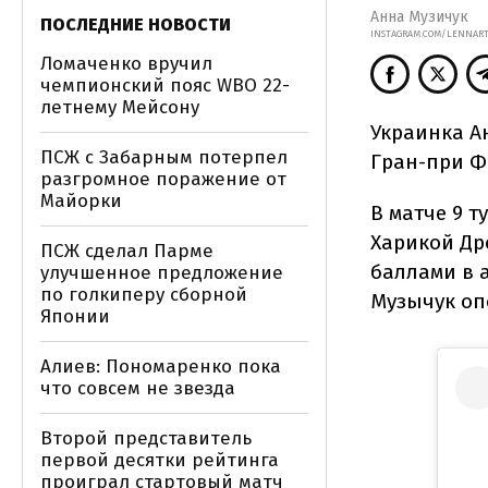
Анна Музичук
ПОСЛЕДНИЕ НОВОСТИ
INSTAGRAM.COM/LENNART
Ломаченко вручил
чемпионский пояс WBO 22-
летнему Мейсону
Украинка А
ПСЖ с Забарным потерпел
Гран-при Ф
разгромное поражение от
Майорки
В матче 9 
Харикой Др
ПСЖ сделал Парме
баллами в 
улучшенное предложение
по голкиперу сборной
Музычук оп
Японии
Алиев: Пономаренко пока
что совсем не звезда
Второй представитель
первой десятки рейтинга
проиграл стартовый матч