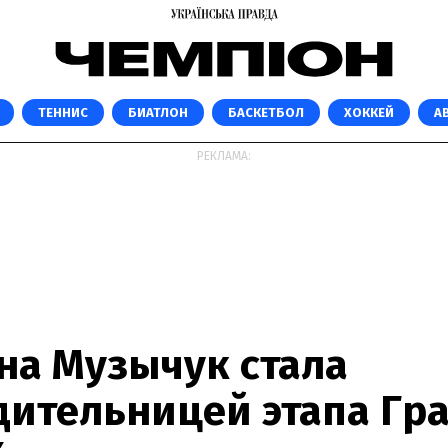
ТЕННИС
БИАТЛОН
БАСКЕТБОЛ
ХОККЕЙ
А
РЕКЛАМА:
нна Музычук стала
дительницей этапа Гра