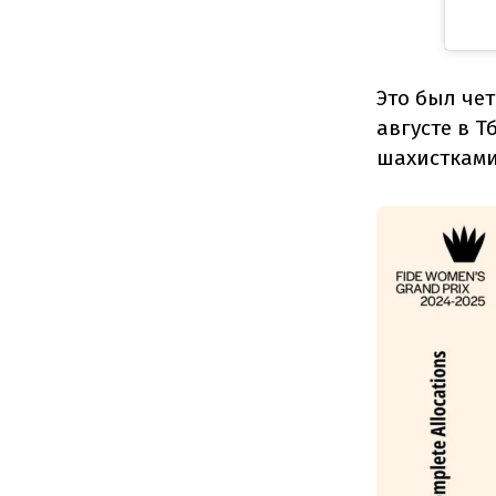
Это был че
августе в Т
шахистками