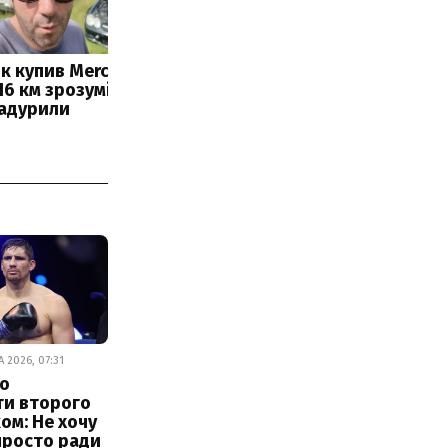
А 2026, 07:31
 о
ти второго
ком: Не хочу
просто ради