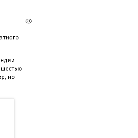
атного
Индии
с шестью
р, но