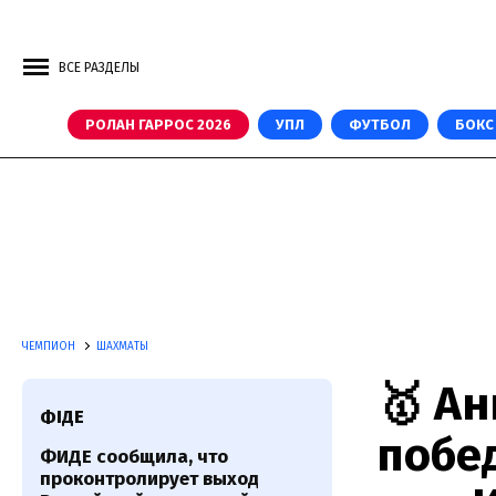
ВСЕ РАЗДЕЛЫ
РОЛАН ГАРРОС 2026
УПЛ
ФУТБОЛ
БОКС
ЧЕМПИОН
ШАХМАТЫ
🥇 А
ФІДЕ
побе
ФИДЕ сообщила, что
проконтролирует выход