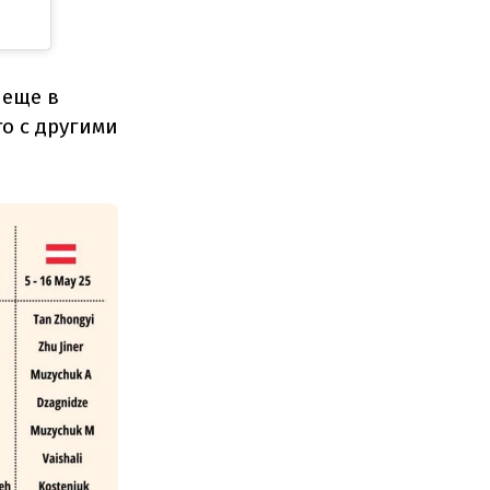
 еще в
то с другими