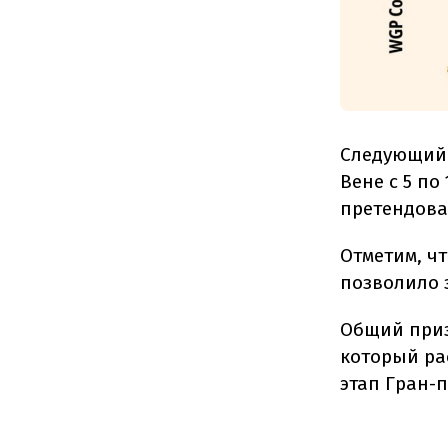
Следующий 
Вене с 5 по
претендоват
Отметим, чт
позволило 
Общий приз
который ра
этап Гран-