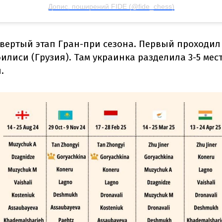
Допис, поширений FIDE (@fide_chess)
твертый этап Гран-при сезона. Первый проходил
билиси (Грузия). Там украинка разделила 3-5 мес
.