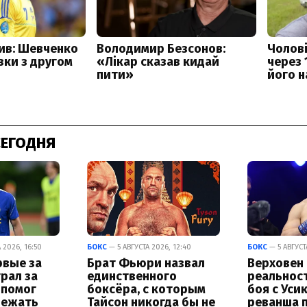
СЕГОДНЯ
 2026, 16:50
БОКС
— 5 АВГУСТА 2026, 12:40
БОКС
— 5 АВГУСТ
рвые за
Брат Фьюри назвал
Верховен
грал за
единственного
реальнос
 помог
боксёра, с которым
боя с Уси
бежать
Тайсон никогда бы не
реванша 