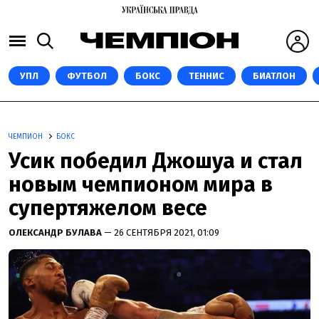
УПЛ
ФУТБОЛ
БОКС
ТЕННИС
БИАТЛОН
ЧЕМПИОН
БОКС
Усик победил Джошуа и стал
новым чемпионом мира в
супертяжелом весе
ОЛЕКСАНДР БУЛАВА
— 26 СЕНТЯБРЯ 2021, 01:09