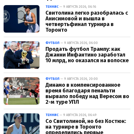
ТЕННИС
— 9 АВГУСТА 2026, 06:16
Свитолина легко разобралась с
Анисимовой и вышла в
четвертьфинал турнира в
Торонто
ФУТБОЛ
— 9 АВГУСТА 2026, 06:00
Продать футбол Трампу: как
Джанни Инфантино заработал
10 млрд, но оказался на волоске
ФУТБОЛ
— 9 АВГУСТА 2026, 20:00
Динамо в компенсированное
время благодаря пенальти
вырвало победу над Вересом во
2-м туре УПЛ
ТЕННИС
— 9 АВГУСТА 2026, 06:49
Со Свитолиной, но без Костюк:
на турнире в Торонто
определились первые