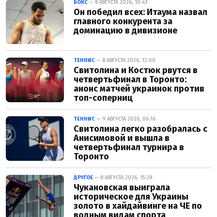
БОКС
— 8 АВГУСТА 2026, 10:43
Он победил всех: Итаума назвал
главного конкурента за
доминацию в дивизионе
ТЕННИС
— 8 АВГУСТА 2026, 12:00
Свитолина и Костюк рвутся в
четвертьфинал в Торонто:
анонс матчей украинок против
топ-соперниц
ТЕННИС
— 9 АВГУСТА 2026, 06:16
Свитолина легко разобралась с
Анисимовой и вышла в
четвертьфинал турнира в
Торонто
ДРУГОЕ
— 8 АВГУСТА 2026, 15:28
Чукановская выиграла
историческое для Украины
золото в хайдайвинге на ЧЕ по
водным видам спорта