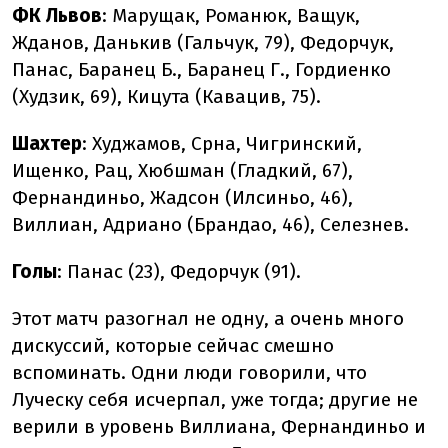
ФК Львов
: Марущак, Романюк, Ващук,
Жданов, Данькив (Гальчук, 79), Федорчук,
Панас, Баранец Б., Баранец Г., Гордиенко
(Худзик, 69), Кицута (Кавацив, 75).
Шахтер
:
Худжамов, Срна, Чигринский,
Ищенко, Рац, Хюбшман (Гладкий, 67),
Фернандиньо, Жадсон (Илсиньо, 46),
Виллиан, Адриано (Брандао, 46), Селезнев.
Голы
:
Панас (23), Федорчук (91).
Этот матч разогнал не одну, а очень много
дискуссий, которые сейчас смешно
вспоминать. Одни люди говорили, что
Луческу себя исчерпал, уже тогда; другие не
верили в уровень Виллиана, Фернандиньо и