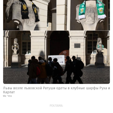
Львы возле львовской Ратуши одеты в клубные шарфы Руха и
Карпат
ФК "РУХ
РЕКЛАМА: