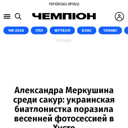
ЧМ-2026
УПЛ
ФУТБОЛ
БОКС
ТЕННИС
РЕКЛАМА:
Александра Меркушина
среди сакур: украинская
биатлонистка поразила
весенней фотосессией в